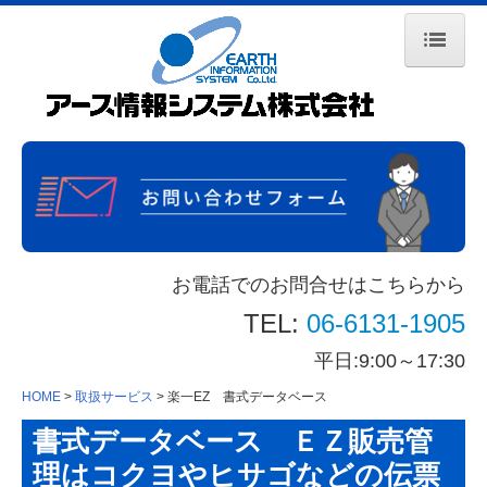
HOME
会社案内
取扱サービス
CASIO事務処理専用機『楽一』
お電話でのお問合せはこちらから
CASIO『楽一EZ』
TEL:
06-6131-1905
カンタン操作の販売管理システム『楽伝』
平日:9:00～17:30
工事業専用システム『職人魂』
HOME
取扱サービス
楽一EZ 書式データベース
InformationGuard
書式データベース ＥＺ販売管
理はコクヨやヒサゴなどの伝票
防犯カメラシステム